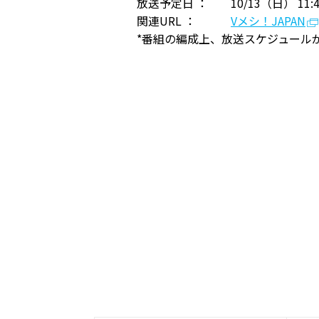
放送予定日 ：
10/13（日） 11:4
関連URL ：
Vメシ！JAPAN
*番組の編成上、放送スケジュール