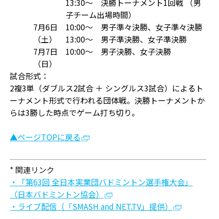
13:30〜 決勝トーナメント1回戦 （男
子チーム出場時間）
7月6日
10:00〜 男子準々決勝、女子準々決勝
（土）
13:00〜 男子準決勝、女子準決勝
7月7日
10:00〜 男子決勝、女子決勝
（日）
試合形式：
2複3単（ダブルス2試合 ＋ シングルス3試合）によるト
ーナメント形式で行われる団体戦。決勝トーナメントか
らは3勝した時点でゲーム打ち切り。
▲ページTOPに戻る
* 関連リンク
・「第63回 全日本実業団バドミントン選手権大会」
（日本バドミントン協会）
・ライブ配信（「SMASH and NET.TV」提供）