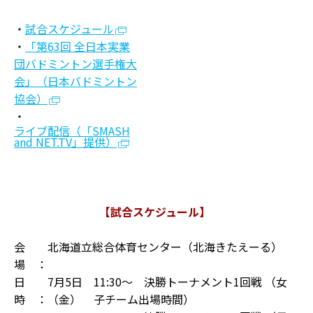
・
試合スケジュール
・
「第63回 全日本実業
団バドミントン選手権大
会」（日本バドミントン
協会）
・
ライブ配信（「SMASH
and NET.TV」提供）
【試合スケジュール】
会
北海道立総合体育センター（北海きたえーる）
場 ：
日
7月5日
11:30〜 決勝トーナメント1回戦 （女
時 ：
（金）
子チーム出場時間）