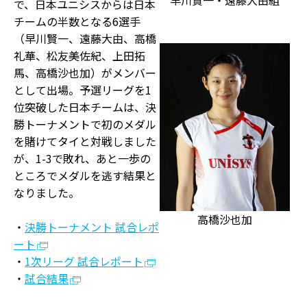
早川賢一・遠藤大由組
で、日本ユニシスからは日本
チームの半数となる6選手
（早川賢一、遠藤大由、高橋
礼華、松友美佐紀、上田拓
馬、高橋沙也加）がメンバー
として出場。予選リーグを1
位突破した日本チームは、決
勝トーナメントで初のメダル
を賭けてタイと対戦しました
が、1-3で敗れ、あと一歩の
ところでメダルを逃す結果と
なりました。
高橋沙也加
・
決勝トーナメント 試合レポ
ート
・
1次リーグ 試合レポート
・
試合結果