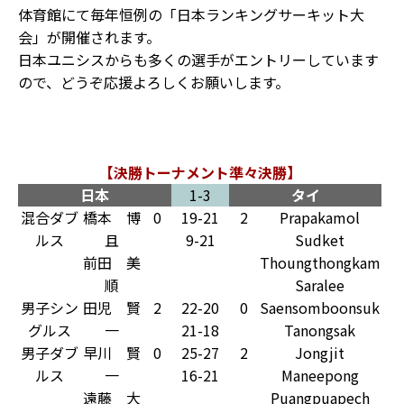
体育館にて毎年恒例の「日本ランキングサーキット大
会」が開催されます。
日本ユニシスからも多くの選手がエントリーしています
ので、どうぞ応援よろしくお願いします。
【決勝トーナメント準々決勝】
日本
1-3
タイ
混合ダブ
橋本 博
0
19-21
2
Prapakamol
ルス
且
9-21
Sudket
前田 美
Thoungthongkam
順
Saralee
男子シン
田児 賢
2
22-20
0
Saensomboonsuk
グルス
一
21-18
Tanongsak
男子ダブ
早川 賢
0
25-27
2
Jongjit
ルス
一
16-21
Maneepong
遠藤 大
Puangpuapech