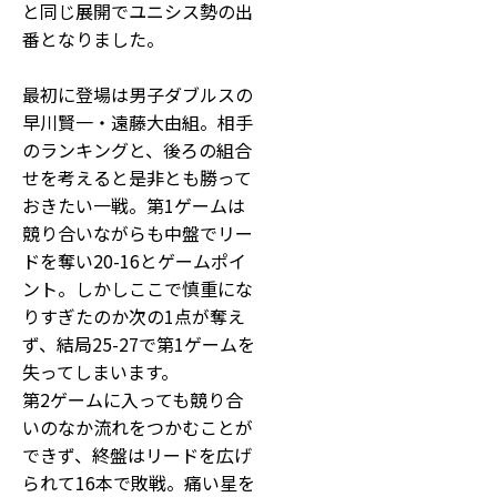
と同じ展開でユニシス勢の出
番となりました。
最初に登場は男子ダブルスの
早川賢一・遠藤大由組。相手
のランキングと、後ろの組合
せを考えると是非とも勝って
おきたい一戦。第1ゲームは
競り合いながらも中盤でリー
ドを奪い20-16とゲームポイ
ント。しかしここで慎重にな
りすぎたのか次の1点が奪え
ず、結局25-27で第1ゲームを
失ってしまいます。
第2ゲームに入っても競り合
いのなか流れをつかむことが
できず、終盤はリードを広げ
られて16本で敗戦。痛い星を