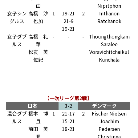
由
Nipitphon
女子シン
高橋 沙
1
19-21
2
Inthanon
グルス
也加
21-9
Ratchanok
19-21
女子ダブ
高橋 礼
-
-
-
Thoungthongkam
ルス
華
Saralee
松友 美
Voravichitchaikul
佐紀
Kunchala
【一次リーグ第2戦】
日本
3-2
デンマーク
混合ダブ
橋本 博
1
21-17
2
Fischer Nielsen
ルス
且
15-21
Joachim
前田 美
18-21
Pedersen
順
Christinna