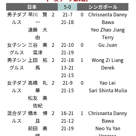
日本
5-0
シンガポール
男子ダブ
早川 賢
2
21-7
0
Chrisnanta Danny
ルス
一
21-18
Bawa
遠藤 大
Yeo Zhao Jiang
由
Terry
女子シン
三谷 美
2
21-10
0
Gu Juan
グルス
菜津
21-19
男子シン
上田 拓
2
21-18
1
Wong Zi Liang
グルス
馬
13-21
Derek
21-15
女子ダブ
高橋 礼
2
21-9
0
Yao Lei
ルス
華
21-15
Sari Shinta Mulia
松友 美
佐紀
混合ダブ
橋本 博
2
16-21
1
Chrisnanta Danny
ルス
且
21-12
Bawa
前田 美
21-19
Neo Yu Yan
順
Vanessa