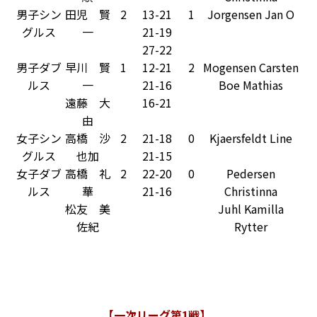
男子シン
田児 賢
2
13-21
1
Jorgensen Jan O
グルス
一
21-19
27-22
男子ダブ
早川 賢
1
12-21
2
Mogensen Carsten
ルス
一
21-16
Boe Mathias
遠藤 大
16-21
由
女子シン
高橋 沙
2
21-18
0
Kjaersfeldt Line
グルス
也加
21-15
女子ダブ
高橋 礼
2
22-20
0
Pedersen
ルス
華
21-16
Christinna
松友 美
Juhl Kamilla
佐紀
Rytter
【一次リーグ第1戦】