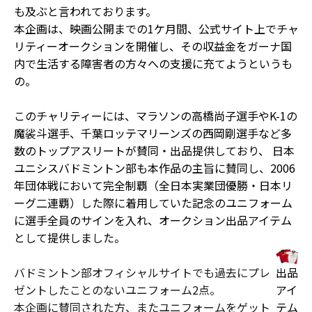
も及ぶと言われております。
本企画は、映画公開までの1ケ月間、公式サイト上でチャ
リティーオークションを開催し、その収益金をガーナ国
内で生活する障害者の方々への支援に充てようというも
の。
このチャリティーには、マラソンの高橋尚子選手やK-1の
魔裟斗選手、千葉ロッテマリーンズの西岡剛選手など多
数のトップアスリートが賛同・出品提供しており、 日本
ユニシスバドミントン部も本作品の主旨に賛同し、2006
年団体戦において完全制覇（全日本実業団優勝・日本リ
ーグ二連覇）した際に着用していた記念のユニフォーム
に選手全員のサインを入れ、オークション出品アイテム
として提供しました。
バドミントン部オフィシャルサイトでも過去にプレ
出品
ゼントしたことのないユニフォーム2点。
アイ
本企画に賛同された方、またユニフォームをゲット
テム