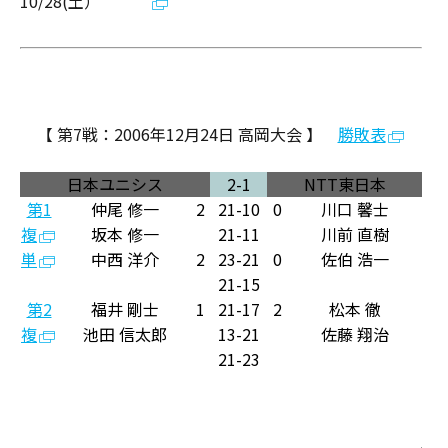
10/28(土）
【 第7戦：2006年12月24日 高岡大会 】
勝敗表
日本ユニシス
2
-1
NTT東日本
第1
仲尾 修一
2
21
-10
0
川口 馨士
複
坂本 修一
21
-11
川前 直樹
単
中西 洋介
2
23
-21
0
佐伯 浩一
21
-15
第2
福井 剛士
1
21
-17
2
松本 徹
複
池田 信太郎
13-
21
佐藤 翔治
21-
23