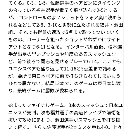
てくる。
0-3
、
1-5
。佐藤選手のヘアピンにタイミング
の合っている福井選手が素早く飛び込んで
2-5
とする
が、 コントロールのよいショットをフォア奥に決めら
れるなどして
2-8
、
3-10
と劣勢に立たされる福井・池田
組。 それでも得意の速攻で6点まで取ってついていく
ものの、コーナーを狙ったショットがわずかにサイド
アウトとなり
6-11
となる。 インターバル直後、松本選
手が出足の早いプッシュや角度のあるスマッシュな
ど、前で後ろで闘志を見せるプレーで
6-14
。 ここから
ユニシスペアも盛り返して
11-16
と5点差まで詰める
が、要所で東日本ペアに前で打ちきられてしまいもう
ひとつ届かない。結局13本でこのゲームは東日本に渡
り、最終ゲームに勝敗が委ねられる。
始まったファイナルゲーム、3本のスマッシュで日本ユ
ニシスが先制。次も福井選手の高速ドライブで前衛を
抜いて攻めにまわり、池田選手がスマッシュを打ち抜
いて続く。 さらに佐藤選手が2本ミスを重ね
4-0
。上々