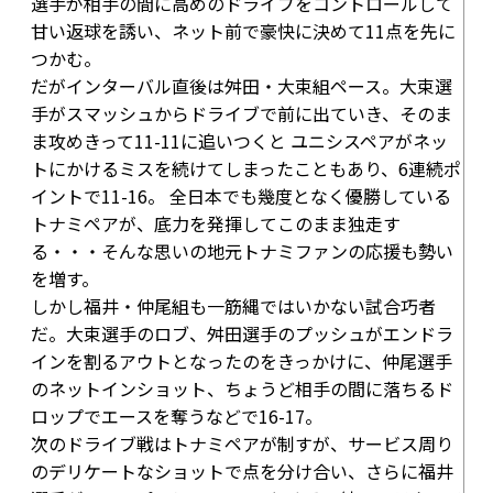
選手が相手の間に高めのドライブをコントロールして
甘い返球を誘い、ネット前で豪快に決めて
11点
を先に
つかむ。
だがインターバル直後は舛田・大束組ペース。大束選
手がスマッシュからドライブで前に出ていき、そのま
ま攻めきって
11-11
に追いつくと ユニシスペアがネッ
トにかけるミスを続けてしまったこともあり、6連続ポ
イントで
11-16
。 全日本でも幾度となく優勝している
トナミペアが、底力を発揮してこのまま独走す
る・・・そんな思いの地元トナミファンの応援も勢い
を増す。
しかし福井・仲尾組も一筋縄ではいかない試合巧者
だ。大束選手のロブ、舛田選手のプッシュがエンドラ
インを割るアウトとなったのをきっかけに、仲尾選手
のネットインショット、ちょうど相手の間に落ちるド
ロップでエースを奪うなどで
16-17
。
次のドライブ戦はトナミペアが制すが、サービス周り
のデリケートなショットで点を分け合い、さらに福井