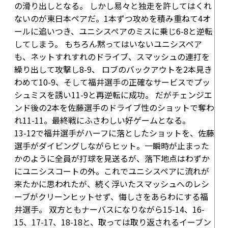
の滑り出しとなる。 しかし易々と独走を許してはくれ
ないのが東日本ペアだ。1本ずつ攻めを積み重ねて4オ
ールに追いつき、ユニシスペアのミスに乗じ
6-8
と逆転
してしまう。 もちろん黙ってはいないユニシスペア
も、ネットすれすれのドライブ、スマッシュの連打を
繰り出して攻撃し
8-9
、 ロブのバックアウトを2本見き
わめて
10-9
、そして福井選手の正確なサービスでプッ
シュミスを誘い
11-9
と再逆転に成功。 だがチェンジエ
ンド後の2本を佐藤選手のドライブ性のショットで奪わ
れ
11-11
。最終戦にふさわしい好ゲームとなる。
13-12
で福井選手がハーフに落としたショットを、佐藤
選手がダイビングしながらヒット。一瞬時が止まった
かのように全員が打球を見送るが、落下地点はわずか
にユニシスコートの外。これでユニシスペアに流れが
来たかに思われたが、続く浮いたスマッシュへのレシ
ーブがクリーンヒットせず、悔しさをあらわにする福
井選手。 双方ともナーバスになりながら
15-14
、
16-
15
、
17-17
、
18-18
と、取っては取り返されるイーブン