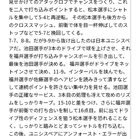
見せかけてのアタックロブでチャンスをつくり、これ
を二人で打ち込みポイントすると、松本選手にシャト
ルを集中して
5-4
と再逆転。 その松本選手も後方から
のクロススマッシュ、前衛で体を目一杯伸ばしてのス
トップなどで
5-7
と挽回してくる。
7-7
、
8-8
。だが
9-9
から抜け出したのは日本ユニシスペ
アだ。池田選手が3本のドライブで球を上げさせ、それ
を福井選手が打ち込みチャンスボールを引き出して、
最後を池田選手が決める。 福井選手がドライブをネッ
トインさせて決め、
11-9
。インターバルを挟んでも、
福井選手が佐藤選手のヘアピンを読みきって潰すなど
して連続ポイントを許さない集中力を見せる。池田選
手の正確なサービス、3本目の処理も冴えて攻めのリズ
ムをしっかりキープ。
15-10
と差をつけ、さらに福井選
手が前衛での打ち合いを制して
16点目
。前に出てドラ
イブ性のディフェンスを狙う松本選手を恐れることな
く、しっかりと踏みとどまってシャトルを打ち込む。
この後、ユニシスペアにアンフォースト・エラーが出