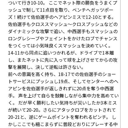
ついて行き
10-10
。 ここでネット際の勝負をうまくプ
ッシュで制して11点目を取り、ベンチへガッツポー
ズ！続けて佐伯選手のヘアピンミスで
12-10
とする。
佐伯選手もクロススマッシュ〜クロスプッシュなどの
ダイナミックな攻撃で追い、中西選手もスマッシュの
ロングレシーブやフェイントをかけたロブでチャンス
をつくっては小気味良くスマッシュを決めていく。
14-11
から同点に追いつかれるが、ドライブで1本離
し、またネットに先に入って球を上げさせてからの攻
撃を展開し、決して逆転は許さない。
前への意識を高く持ち、
18-17
での佐伯選手のショー
トサービスにプッシュし
19点
、そしてセンターへのヘ
アピンを佐伯選手が返しきれずに
20点
を奪う中西選
手。 声を上げて自らを鼓舞しながら集中力を高めてい
く。 だが早く勝利したい気持ちが災いしたか3本ミス
が続いて
20-20
。さらにアタックロブをカットされて
20-21
と、逆にゲームポイントを奪われるピンチ。 し
かしここでも縮こまらずに普段どおりにプレーする中