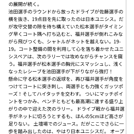
の展開が続く。
池田選手のラウンドから放ったドライブが佐藤選手の
横を抜き、
19点目
を先に取ったのは日本ユニシス。だ
が攻守交替の隙を待ち構えていた松本選手がタイミン
グ早くコート隅へ打ち込むと、福井選手が倒れこみな
がら飛びつくも、シャトルがネットを越えない。
19-
19
。コート整備の間を利用して心を落ち着かせたユニ
シスペアは、次のラリーでは攻めながらチャンスを窺
う。福井選手が松本選手の胸元にスマッシュし、浅く
なったレシーブを池田選手が下がりながら強打！
懸命に守る松本選手の返球を、再び福井選手が角度を
つけてコートに突き刺し、両選手とも力強くガッツポ
ーズ！そしてハイタッチを交わす。 ついにマッチポイ
ントをつかみ、ベンチともども最高潮に達する盛り上
がりの中で迎えた次のラリー。 ドライブ戦から福井選
手がネットに切ろうとするも、ほんの5cmほど高さが
足りない。 土壇場でのジュース。だがここでさらに一
歩を踏み出したのは、やはり日本ユニシスだ。 オープ