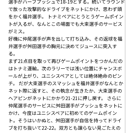
選手がハーフプッシュで
18-19
とする。続いてラウンド
で放った攻撃的なドライブをネットにかけ、思わず頭
をかく福井選手。 トナミペアにとうとうゲームポイン
トが入るが、なんとこの場面でも大束選手のサービス
がミス。
好機に仲尾選手が声を出して打ち込み、その返球を福
井選手が舛田選手の胸元に決めてジュースに突入す
る。
まず21点目を取って再びゲームポイントをつかんだの
はトナミ運輸。次のラリーでは浅い位置にチャンスボ
ールが上がり、ユニシスペアとしては絶体絶命のピン
チ。 だが大束選手のスマッシュを福井選手がなんとか
ネット際に返すと、その執念が生きたか、大束選手の
ヘアピンがネットにかかり
21-21
に押し戻す。 さらに
仲尾選手のサービスに舛田選手がプッシュをネットに
かけ、今度はユニシスペアに初めてのゲームポイン
ト。そうはいかぬと、舛田選手が自信を持ってドライ
ブを打ち抜いて
22-22
。双方とも譲らない見ごたえの