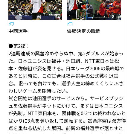
中西選手
優勝決定の瞬間
●第2複：
2連覇達成の興奮冷めやらぬ中、第2ダブルスが始まっ
た。日本ユニシスは福井・池田組、NTT東日本は松
本・佐藤組が姿を見せる。日本リーグ2006の最終戦で
あると同時に、この試合は福井選手の公式戦引退試
合。 勝っても負けても、選手人生の締めくくりにふさ
わしいゲームを期待したい。
試合開始は池田選手のサービスから。サービスプッシ
ュを佐藤選手がネットにかけて、まずは日本ユニシス
が先制。NTT東日本も、団体戦を0-3では終われないと
ばかりに3点を奪い返して逆転する。試合序盤は双方得
点を重ねる拮抗した展開。前衛の福井選手が落とすと