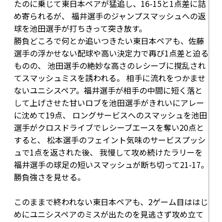
たのに乗じて東日本ペアが猛追し、
16-15
と1点差に詰
め寄られるが、 福井選手のジャンプスマッシュへの返
球を池田選手が打ちきって突き放す。
勝負どころで何とか追いつきたい東日本ペアも、佐藤
選手の浮かせない配球や高い決定力で再び1点差と迫る
ものの、 池田選手の絶妙な高さのレシーブに撹乱され
てスマッシュミスを誘われる。 相手に流れをつかませ
ないユニシスペア。福井選手が相手の中間に短く落と
して上げさせた甘いロブを池田選手がきれいにアレー
に沈めて
19点
、 ロングサービスへのスマッシュを池田
選手がクロスドライブでレシーブエースを奪い
20点
と
すると、 松本選手のフェイント気味のサービスプッシ
ュで1点を返された後、 我慢して攻め続けたラリーを
福井選手の球足の短いスマッシュが断ち切って
21-17
。
勝負強さを見せる。
このままで終われない東日本ペアも、2ゲーム目ははじ
めにユニシスペアのミスが出たのを見逃さず攻め立て