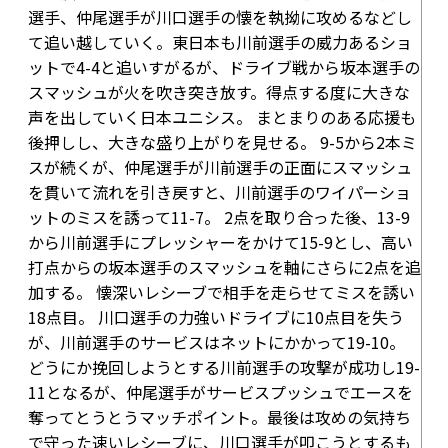
選手、仲尾選手が川口選手の懐を執拗に攻めるなどし
て追い越していく。東日本も川前選手の威力あるショ
ットで
4-4
と追いすがるが、ドライブ戦から坂本選手の
スマッシュが火を吹き突き放す。得点する度に大きな
声を出していく日本ユニシス。 まとまりのある応援も
後押しし、大きな盛り上がりを見せる。
9-5
から2本ミ
スが続くが、仲尾選手が川前選手の正面にスマッシュ
を貫いて流れを引き戻すと、川前選手のワイパーショ
ットのミスを誘って
11-7
。 2点を取り合った後、
13-9
から川前選手にプレッシャーをかけて
15-9
とし、高い
打点からの坂本選手のスマッシュを軸にさらに2点を追
加する。 懐深いレシーブで相手を走らせてミスを誘い
18点目
。 川口選手の力強いドライブに10点目を失う
が、川前選手のサービスはネットにかかって
19-10
。
どうにか挽回しようとする川前選手の攻撃が成功し
19-
11
となるが、仲尾選手がサービスプッシュでエースを
奪ってとうとうマッチポイント。最後は攻めの気持ち
で守った速いレシーブに、川口選手が叩こうとするも