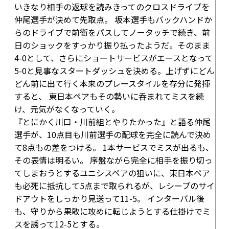
いきなり相手の返球を読みきってのクロスドライブを
仲尾選手が決めて先取点。 坂本選手もバックハンドか
らのドライブで前衛をパスしてノータッチで続き、前
日のショックをすっかり振り払ったようだ。そのまま
4-0
として、さらにショートサービスがエースとなって
5-0
と見事なスタートダッシュを決める。上げずにどん
どん前に出て行く本来のプレースタイルを存分に発揮
すると、 東日本ペアもその勢いに呑まれてミスを続
け、元気がなくなっていく。
『とにかく川口・川前組とやりたかった』と語る仲尾
選手が、
10点目
も川前選手の配球を完全に読んで決め
て8点もの差をつける。 1本サービスでミスが出るも、
その表情は明るい。 序盤ながら完全に相手を振り切っ
てしまおうとするユニシスペアの狙いに、東日本ペア
も必死に抵抗して5点まで取られるが、レシーブのサイ
ドアウトをしっかり見送って
11-5
。 インターバル後
も、守りから果敢に攻めに転じようとする仕掛けでミ
スを誘って
12-5
とする。