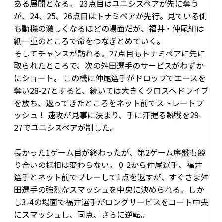
ある展開となる。
23点目
はユニシスペアが先に奪う
が、24、25、26点目はトナミペアが先行。見ている側
も動機の激しくなるほどの場面だが、福井・仲尾組は
紙一重のところで命をつなぎとめていく。
そしてチャンスが訪れる。27点目もトナミペアに先に
取られたところで、次の舛田選手のサービスがわずか
にショート。 この機に仲尾選手がドロップでエースを
奪い
28-27
とすると、続いては大きくクロスへドライブ
を放ち、返ってきたところをネット前でストレートプ
ッシュ！ 速攻が見事に決まり、手に汗握る熱戦を
29-
27
でユニシスペアが制した。
長かった1ゲーム目が終わったが、第2ゲーム序盤も競
り合いの様相は変わらない。
0-2
から仲尾選手、福井
選手とネット前でプレーして1点を返すが、すぐさま舛
田選手の強烈なスマッシュを中央に決められる。しか
し
3-4
の場面で福井選手がロングサービスをコート中央
にスマッシュし、同点、さらに逆転。