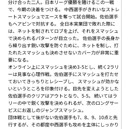
分け合った二人。日本リーグ優勝を賭けるこの一戦
で、今期の決着をつける。 中西選手がきれいなストレ
ートスマッシュでエースを奪って試合開始。佐伯選手
もヘアピンで対抗する。 全日本実業団で敗れた際に
は、ネットを制されてロブを上げ、それをスマッシュ
で決められるパターンが目立った。 佐伯選手の長身か
ら繰り出す鋭い攻撃を防ぐために、ネットを制し、打
たれたスマッシュも決めさせないカバー力が非常に重
要になる。
オンライン上にスマッシュを決め
3-5
とし、続く2ラリ
ーは見事な心理作戦。佐伯選手にスマッシュを打たせ
ておいてきっちりとレシーブし、 スマッシュが効かな
いというところを印象付ける。目先を変えようとした
佐伯選手のクリアはアウトとなり、
5-5
。 続いてはラ
リーの中で鋭く攻撃を決められるが、次のロングサー
ビスにお返しのジャンプスマッシュ。
団体戦として後がない佐伯選手も7、8、9、10点と先
行するが、その都度中西選手も攻めを主体にしっかり