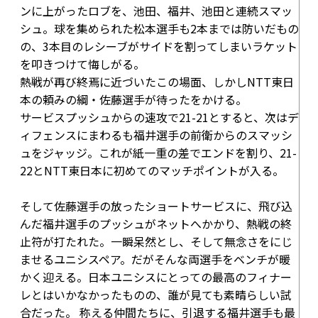
ンに上がったロブを、池田、福井、池田と連続スマッ
シュ。球を集められた松本選手も2本までは防いだもの
の、3本目のレシーブがサイドを割ってしまいラケット
を叩きつけて悔しがる。
熱戦が再び終焉に近づいたこの場面、しかしNTT東日
本の頼みの綱・佐藤選手が待ったをかける。
サービスプッシュからの速攻で
21-21
とすると、次はデ
ィフェンスにまわるも福井選手の前衛からのスマッシ
ュをジャッジ。これが紙一重の差でエンドを割り、
21-
22
とNTT東日本に初めてのマッチポイントが入る。
そして佐藤選手の放ったショートサービスに、飛び込
んだ福井選手のプッシュがネットへかかり、熱戦の終
止符が打たれた。一瞬呆然とし、そして無念さをにじ
ませるユニシスペア。だがそんな両選手をベンチが暖
かく迎える。日本ユニシスにとっての最高のフィナー
レとはいかなかったものの、誰が見ても素晴らしい試
合だった。 称える仲間たちに、引退する福井選手も最