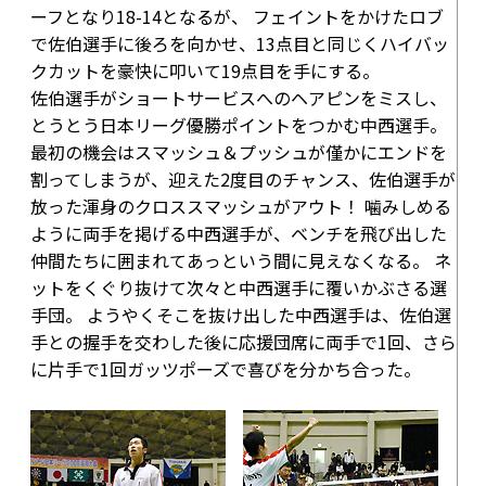
ーフとなり18-14となるが、 フェイントをかけたロブ
で佐伯選手に後ろを向かせ、13点目と同じくハイバッ
クカットを豪快に叩いて
19点目
を手にする。
佐伯選手がショートサービスへのヘアピンをミスし、
とうとう日本リーグ優勝ポイントをつかむ中西選手。
最初の機会はスマッシュ＆プッシュが僅かにエンドを
割ってしまうが、迎えた2度目のチャンス、佐伯選手が
放った渾身のクロススマッシュがアウト！ 噛みしめる
ように両手を掲げる中西選手が、ベンチを飛び出した
仲間たちに囲まれてあっという間に見えなくなる。 ネ
ットをくぐり抜けて次々と中西選手に覆いかぶさる選
手団。 ようやくそこを抜け出した中西選手は、佐伯選
手との握手を交わした後に応援団席に両手で1回、さら
に片手で1回ガッツポーズで喜びを分かち合った。