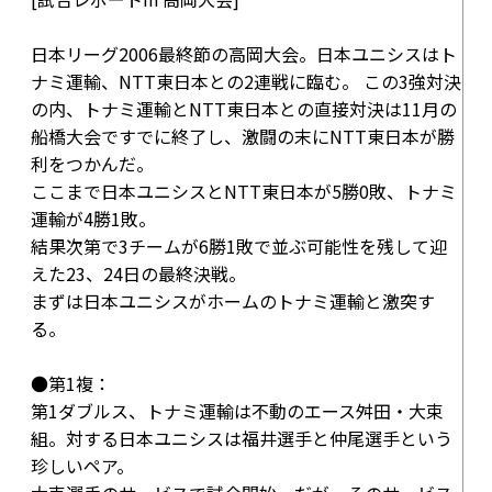
日本リーグ2006最終節の高岡大会。日本ユニシスはト
ナミ運輸、NTT東日本との2連戦に臨む。 この3強対決
の内、トナミ運輸とNTT東日本との直接対決は11月の
船橋大会ですでに終了し、激闘の末にNTT東日本が勝
利をつかんだ。
ここまで日本ユニシスとNTT東日本が5勝0敗、トナミ
運輸が4勝1敗。
結果次第で3チームが6勝1敗で並ぶ可能性を残して迎
えた23、24日の最終決戦。
まずは日本ユニシスがホームのトナミ運輸と激突す
る。
●第1複：
第1ダブルス、トナミ運輸は不動のエース舛田・大束
組。対する日本ユニシスは福井選手と仲尾選手という
珍しいペア。