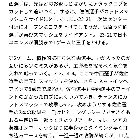
西選手は、先ほどのお返しとばかりにアタックロブを
カットして追いつく。 すると、佐伯選手がカットスマ
ッシュをサイドに外してしまい
22-21
。 次はセンター
付近にオープンにロブを上げてしまうが、気負う佐伯
選手が再びスマッシュをサイドアウト。
23-21
で日本
ユニシスが優勝まで1ゲームと王手をかける。
第2ゲーム、積極的に打ち込む両選手。力が入ったのか
互いに多少のミスがあるが、主導権を握るべく気合を
入れて戦っていく。
3-3
、
4-4
。ここで中西選手が佐伯
選手の足元にスマッシュを決め、さらにネットインヘ
アピンで
6点
まで取るが、佐伯選手も中西選手のフェイ
ントのかかったロブによくついていき、チャンスにカ
ットスマッシュで攻撃し
6-5
。 攻めようとする佐伯選
手の2本の攻撃を、負けじとロングレシーブで大きくあ
おる中西選手。返ってきたクリアーを、マレーシアの
英雄オンユーホックばりに半身からタイミング早く打
ち込みエースを奪う。 一進一退の攻防が続くが、11点