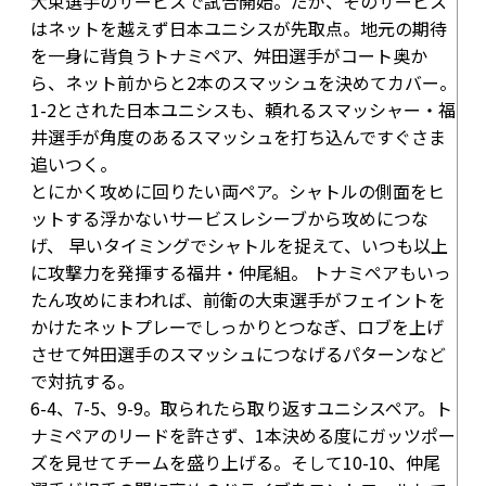
大束選手のサービスで試合開始。だが、そのサービス
はネットを越えず日本ユニシスが先取点。地元の期待
を一身に背負うトナミペア、舛田選手がコート奥か
ら、ネット前からと2本のスマッシュを決めてカバー。
1-2
とされた日本ユニシスも、頼れるスマッシャー・福
井選手が角度のあるスマッシュを打ち込んですぐさま
追いつく。
とにかく攻めに回りたい両ペア。シャトルの側面をヒ
ットする浮かないサービスレシーブから攻めにつな
げ、 早いタイミングでシャトルを捉えて、いつも以上
に攻撃力を発揮する福井・仲尾組。 トナミペアもいっ
たん攻めにまわれば、前衛の大束選手がフェイントを
かけたネットプレーでしっかりとつなぎ、ロブを上げ
させて舛田選手のスマッシュにつなげるパターンなど
で対抗する。
6-4
、
7-5
、
9-9
。取られたら取り返すユニシスペア。ト
ナミペアのリードを許さず、1本決める度にガッツポー
ズを見せてチームを盛り上げる。そして
10-10
、仲尾