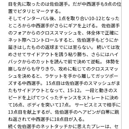
目を先に取ったのは佐伯選手。だが中西選手も9点の位
置でピタリとマークする。
そしてインターバル後、1点を取り合い
10-12
となった
ところから中西選手がさらにギアを上げる。 佐伯選手
のフォアからのクロススマッシュを、体全体で正確に
ネット際へコントロールすると、佐伯選手もどうにか
届きはしたものの返球までには至らない。 続いては攻
めさせてサイドアウトを誘う粘り勝ち、さらにはハイ
バックからのカットを読んで前で決めて逆転。 体勢を
崩しながらも守りきり、攻めに転じてのクロススマッ
シュを決めると、ラケットを手から離してガッツポー
ズする中西選手。 15点目は佐伯選手のスマッシュがま
たもサイドアウトとなって、
15-12
。 一段と動きのス
ピードを上げてつくったチャンスをストレートに決め
て
16点
、ボディを突いて
17点
。 サービスミスで相手に
13点目を献上するが、佐伯選手のヘアピンが白帯に跳
ね返されて中西選手に
18点目
が入る。
続く佐伯選手のネットタッチかに思えたプレーは、セ