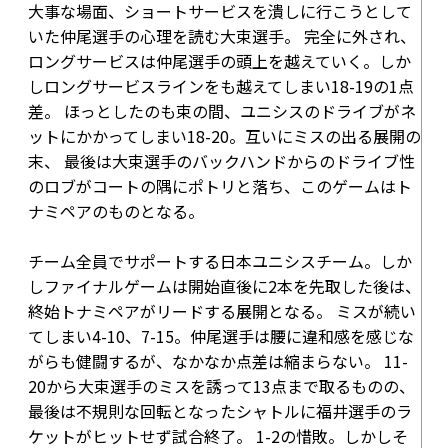
大事な場面、ショートサービスを潰しに行こうとして
いた仲尾選手の心理を読む大束選手。 完全に外され、
ロングサービスは仲尾選手の頭上を越えていく。しか
しロングサービスラインをも越えてしまい
18-19
の1点
差。 ほっとしたのも束の間、ユニシスのドライブがネ
ットにかかってしまい
18-20
。互いにミスの出る展開の
末、 最後は大束選手のバックハンドからのドライブ性
のロブがコートの隅にポトリと落ち、このゲームはト
ナミペアのものとなる。
チーム全員でサポートする日本ユニシスチーム。しか
しファイナルゲームは開始直後に2本を先取した後は、
終始トナミペアがリードする展開となる。 ミスが続い
てしまい
4-10
、
7-15
。仲尾選手は腰に違和感を感じな
がらも健闘するが、なかなか点差は縮まらない。
11-
20
から大束選手のミスを誘って
13点
まで取るものの、
最後は不規則な回転となったシャトルに福井選手のラ
ケットがヒットせず試合終了。 1-2の惜敗。しかしそ