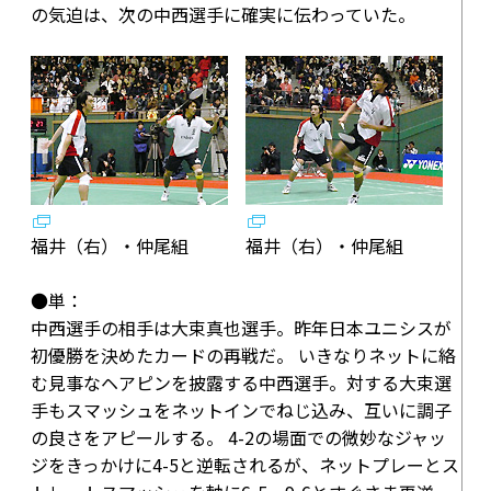
の気迫は、次の中西選手に確実に伝わっていた。
福井（右）・仲尾組
福井（右）・仲尾組
●単：
中西選手の相手は大束真也選手。昨年日本ユニシスが
初優勝を決めたカードの再戦だ。 いきなりネットに絡
む見事なヘアピンを披露する中西選手。対する大束選
手もスマッシュをネットインでねじ込み、互いに調子
の良さをアピールする。
4-2
の場面での微妙なジャッ
ジをきっかけに
4-5
と逆転されるが、ネットプレーとス