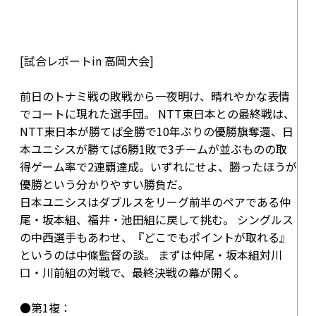
[試合レポートin 高岡大会]
前日のトナミ戦の敗戦から一夜明け、晴れやかな表情
でコートに現れた選手団。 NTT東日本との最終戦は、
NTT東日本が勝てば全勝で10年ぶりの優勝旗奪還、日
本ユニシスが勝てば6勝1敗で3チームが並ぶものの取
得ゲーム率で2連覇達成。いずれにせよ、勝ったほうが
優勝という分かりやすい勝負だ。
日本ユニシスはダブルスをリーグ前半のペアである仲
尾・坂本組、福井・池田組に戻して挑む。 シングルス
の中西選手もあわせ、『どこでもポイントが取れる』
というのは中條監督の談。 まずは仲尾・坂本組対川
口・川前組の対戦で、最終決戦の幕が開く。
●第1複：