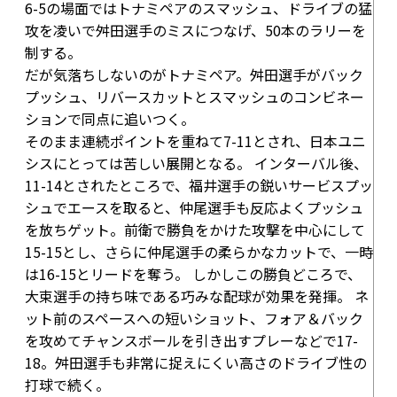
6-5
の場面ではトナミペアのスマッシュ、ドライブの猛
攻を凌いで舛田選手のミスにつなげ、50本のラリーを
制する。
だが気落ちしないのがトナミペア。舛田選手がバック
プッシュ、リバースカットとスマッシュのコンビネー
ションで同点に追いつく。
そのまま連続ポイントを重ねて
7-11
とされ、日本ユニ
シスにとっては苦しい展開となる。 インターバル後、
11-14
とされたところで、福井選手の鋭いサービスプッ
シュでエースを取ると、仲尾選手も反応よくプッシュ
を放ちゲット。前衛で勝負をかけた攻撃を中心にして
15-15
とし、さらに仲尾選手の柔らかなカットで、一時
は
16-15
とリードを奪う。 しかしこの勝負どころで、
大束選手の持ち味である巧みな配球が効果を発揮。 ネ
ット前のスペースへの短いショット、フォア＆バック
を攻めてチャンスボールを引き出すプレーなどで
17-
18
。舛田選手も非常に捉えにくい高さのドライブ性の
打球で続く。