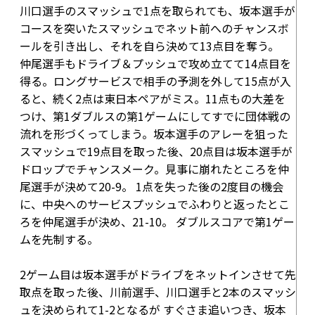
川口選手のスマッシュで1点を取られても、坂本選手が
コースを突いたスマッシュでネット前へのチャンスボ
ールを引き出し、それを自ら決めて
13点目
を奪う。
仲尾選手もドライブ＆プッシュで攻め立てて
14点目
を
得る。ロングサービスで相手の予測を外して
15点
が入
ると、続く2点は東日本ペアがミス。11点もの大差を
つけ、第1ダブルスの第1ゲームにしてすでに団体戦の
流れを形づくってしまう。坂本選手のアレーを狙った
スマッシュで
19点目
を取った後、20点目は坂本選手が
ドロップでチャンスメーク。見事に崩れたところを仲
尾選手が決めて
20-9
。 1点を失った後の2度目の機会
に、中央へのサービスプッシュでふわりと返ったとこ
ろを仲尾選手が決め、
21-10
。 ダブルスコアで第1ゲー
ムを先制する。
2ゲーム目は坂本選手がドライブをネットインさせて先
取点を取った後、川前選手、川口選手と2本のスマッシ
ュを決められて
1-2
となるが すぐさま追いつき、坂本