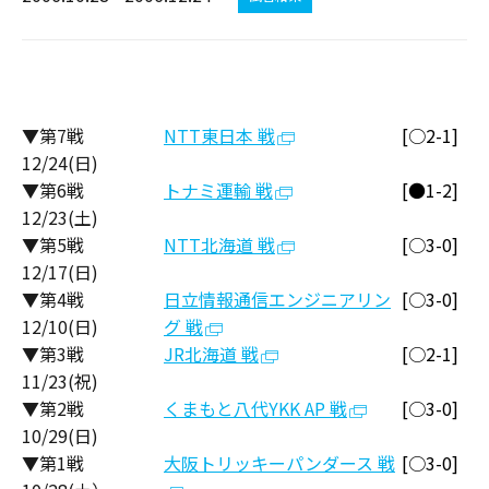
▼第7戦
NTT東日本 戦
[○2-1]
12/24(日)
▼第6戦
トナミ運輸 戦
[●1-2]
12/23(土)
▼第5戦
NTT北海道 戦
[○3-0]
12/17(日)
▼第4戦
日立情報通信エンジニアリン
[○3-0]
12/10(日)
グ 戦
▼第3戦
JR北海道 戦
[○2-1]
11/23(祝)
▼第2戦
くまもと八代YKK AP 戦
[○3-0]
10/29(日)
▼第1戦
大阪トリッキーパンダース 戦
[○3-0]