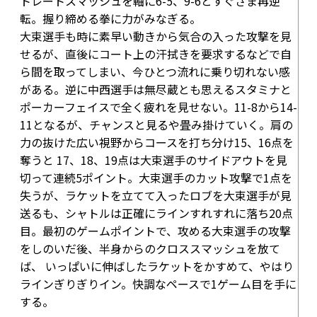
トレートスマッシュを軸に
6-5
、
9-6
とすぐさま再逆
転。握り締める拳に力がみなぎる。
大束選手も時に素早い動きから気合の入った攻撃を見
せるが、直後にコート上の汗拭きを要求するなどで自
ら間を取ってしまい、今ひとつ流れに乗り切れない感
がある。逆に中西選手は無尽蔵とも思えるスタミナと
ポーカーフェイスで全く疲れを見せない。
11-8
から
14-
11
となるが、チャンスと見るや畳み掛けていく。肩の
力の抜けた広い視野からコースを打ち分け
15
、
16点
を
奪うと
17
、
18
、
19点
は大束選手のサイドアウトを見
切って連続5ポイント。大束選手のカット攻撃で1点を
失うが、ラケットを立てて入ったロブを大束選手が見
送るも、シャトルは正確にラインすれすれに落ち
20点
目
。最初のゲームポイントで、攻める大束選手の攻撃
をしのいだ後、半身からのクロススマッシュを放て
ば、 いっぱいに伸ばしたラケットをかすめて、やはり
ラインぎりぎりイン。快調なペースで1ゲーム目を手に
する。