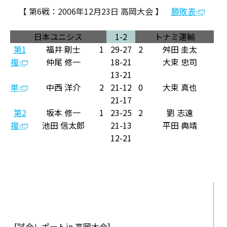
【 第6戦：2006年12月23日 高岡大会 】
勝敗表
日本ユニシス
1-
2
トナミ運輸
第1
福井 剛士
1
29
-27
2
舛田 圭太
複
仲尾 修一
18-
21
大束 忠司
13-
21
単
中西 洋介
2
21
-12
0
大束 真也
21
-17
第2
坂本 修一
1
23-
25
2
劉 志遠
複
池田 信太郎
21
-13
平田 典靖
12-
21
[試合レポートin 高岡大会]