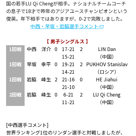
国の若手LU Qi Chengが相手。ナショナルチームコーチ
の息子で18才で昨年のアジアユースチャンピオンという
俊英。年下相手ではありますが、0-2で完敗しました。
中西・早坂・岩脇選手コメント
【 男子シングルス 】
1回戦
中西 洋介
0
17-21
2
LIN Dan
15-21
（中国）
1回戦
早坂 幸平
0
19-21
2
PUKHOV Stanislav
14-21
（ロシア）
1回戦
岩脇 峰生
2
21-16
0
HE Jiahui
21-10
（中国）
2回戦
岩脇 峰生
0
6-21
2
LU Qi Cheng
11-21
（中国）
[中西選手コメント]
世界ランキング1位のリンダン選手と対戦しましたが、