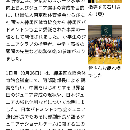
本研修会は、東京都のスポーツ水準の
指導する石川さ
向上およびジュニア選手の育成を目的
ん（奥）
に、財団法人東京都体育協会ならびに
社団法人練馬区体育協会から 練馬区バ
ドミントン協会に委託された事業の一
環として開催されました。 小学生のジ
ュニアクラブの指導者、中学・高校の
顧問の先生など総勢50名の参加があり
ました。
皆さんお疲れ様
1日目（8月26日）は、練馬区立総合体
でした
育館会議室にて、阿部副部長による 講
義を行い、中国をはじめとする世界各
国のジュニア育成の現状や、日本ジュ
ニアの強化体制などについて説明しま
した。 日本バドミントン協会ジュニア
強化部長でもある阿部副部長が語るジ
ュニアナショナルチームに関する生の