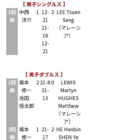
【 男子シングルス 】
1回
中西
1
12-
2
LEE Tsuen
戦
洋介
21
Seng
21-
（マレーシ
16
ア）
12-
21
【 男子ダブルス 】
1回
坂本
2
21-8
0
LEWIS
戦
修一
21-
Martyn
池田
13
HUGHES
信太郎
Matthew
（マレーシ
ア）
2回
坂本
1
21-
2
HE Hanbin
戦
修一
17
SHEN Ye