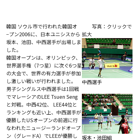
韓国 ソウル市で行われた韓国オ
写真：クリックで
−プン2006に、日本ユニシスから
拡大
坂本、池田、中西選手が出場しま
した。
韓国オープンは、オリンピック、
世界選手権（7つ星）に次ぐ6つ星
の大会で、世界の有力選手が参加
し激しい戦いが行われました。
中西選手
男子シングルス中西選手は1回戦
でマレーシアのLEE Tsuen Seng
と対戦。中西42位、 LEE44位と
ランキングも近い上、中西選手が
優勝したUSオープンの前週に行
なわれたニュージーランドオープ
ン（グレードA）でLEEが優勝し
坂本・池田組