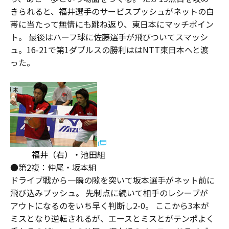
きられると、福井選手のサービスプッシュがネットの白
帯に当たって無情にも跳ね返り、東日本にマッチポイン
ト。 最後はハーフ球に佐藤選手が飛びついてスマッシ
ュ。16-21で第1ダブルスの勝利ははNTT東日本へと渡
った。
福井（右）・池田組
●第2複：仲尾・坂本組
ドライブ戦から一瞬の隙を突いて坂本選手がネット前に
飛び込みプッシュ。 先制点に続いて相手のレシーブが
アウトになるのをいち早く判断し2-0。 ここから3本が
ミスとなり逆転されるが、エースとミスとがテンポよく