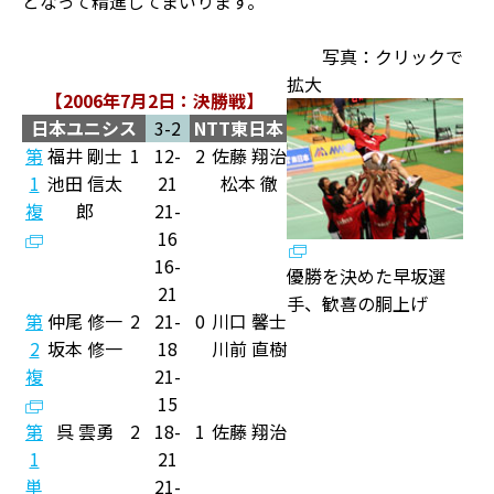
となって精進してまいります。
写真：クリックで
拡大
【2006年7月2日：決勝戦】
日本ユニシス
3-2
NTT東日本
第
福井 剛士
1
12-
2
佐藤 翔治
1
池田 信太
21
松本 徹
複
郎
21-
16
16-
優勝を決めた早坂選
21
手、歓喜の胴上げ
第
仲尾 修一
2
21-
0
川口 馨士
2
坂本 修一
18
川前 直樹
複
21-
15
第
呉 雲勇
2
18-
1
佐藤 翔治
1
21
単
21-