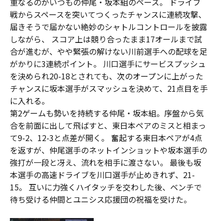
重なるのがいつもの仲尾・坂本組のペース。 ドライブ
戦からスペースを突いてつくったチャンスに連続攻撃、
届きそうで届かない絶妙のシャトルコントロールを披露
しながら、 スコア上は競り合ったまま17オールまで試
合が進むが、やや緊張の解けない川前選手への配球を足
がかりに3連続ポイント。 川口選手にサービスプッシュ
を決められ20-18とされても、次のオープンに上がった
チャンスに坂本選手がスマッシュを決めて、21点目を手
に入れる。
第2ゲームも勢いを持続する仲尾・坂本組。序盤から気
合を前面に出して飛ばすと、東日本ペアのミスと相まっ
て9-2、12-3と点差が開く。 奮起する東日本ペアが4点
を返すが、仲尾選手のネットインショットや坂本選手の
強打が一段と冴え、流れを相手に渡さない。 最後も坂
本選手の高速ドライブを川口選手が止めきれず、21-
15。 互いに力強くハイタッチを交わした後、ベンチで
待ち受ける仲間とユニシス応援団の祝福を受けた。