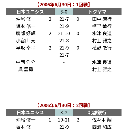
【2006年6月30日：1回戦】
日本ユニシス
3-0
トクヤマ
仲尾 修一
2
21-7
0
田中 康行
坂本 修一
21-9
植野 敏行
廣部 好輝
2
21-10
0
水津 良道
小宮山 元
21-8
村上 雅之
早坂 幸平
2
21-9
0
植野 敏行
21-7
中西 洋介
-
水津 良道
呉 雲勇
-
村上 雅之
【2006年6月30日：2回戦】
日本ユニシス
3-2
北都銀行
仲尾 修一
1
19-21
2
佐々木 翔
坂本 修一
21-9
西浦 和広