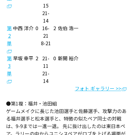
15
21-
14
第
中西 洋介
0
16-
2
佐伯 浩一
2
21
単
8-21
第
早坂 幸平
2
21-
0
新開 裕介
3
11
単
21-
14
フォト ギャラリー >>
●第1複：福井・池田組
ゲームメイクに長じた池田選手と佐藤選手、攻撃力のあ
る福井選手と松本選手と、特徴の似たペア同士の対戦
は、9-9までは一進一退。 先に抜け出したのは東日本ペ
ア。ラリーの中からユニシスペアがロブを上げる場面が