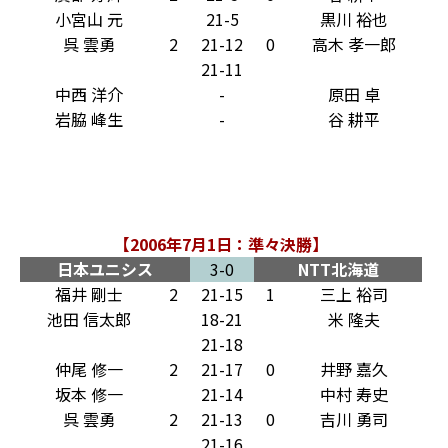
小宮山 元
21-5
黒川 裕也
呉 雲勇
2
21-12
0
高木 孝一郎
21-11
中西 洋介
-
原田 卓
岩脇 峰生
-
谷 耕平
【2006年7月1日：準々決勝】
日本ユニシス
3-0
NTT北海道
福井 剛士
2
21-15
1
三上 裕司
池田 信太郎
18-21
米 隆夫
21-18
仲尾 修一
2
21-17
0
井野 嘉久
坂本 修一
21-14
中村 寿史
呉 雲勇
2
21-13
0
吉川 勇司
21-16