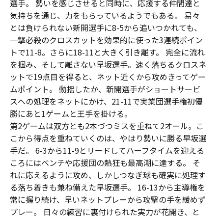
選手。 勢いを感じさせると同時に、応援する仲間達と
気持ちを通じ、力をもらっているようでもある。 易々
とは負けられない新開選手に8-5から追いつかれても、
一撃必殺のクロスカットを効果的に使った3連続ポイン
トで11-8。さらに18-11と大きく引き離す。 完全に流れ
を掴み、そして離さない早坂選手。速く落ちるクロスネ
ットで19点目を得ると、ネット近くから攻めきってゲー
ムポイント。 動揺したか、新開選手がショートサービ
スへの処理をネットにかけ、21-11で実業団選手権初優
勝にあと1ゲームと王手を掛ける。
第2ゲームは双方とも2本づつミスを重ねて2オール。こ
こから得点を重ねていくのは、やはり勢いに勝る早坂選
手だ。 6-3から11-9とリードしてハーフタイムを迎える
ころにはベンチや応援団の熱狂も最高潮に達する。 そ
れに応えるように攻め、しかしつなぎ球も確実に処理す
る落ち着きも兼ね備えた早坂選手。 16-13から主導権を
常に握り続け、早いネットプレーから攻撃の手を緩めず
プレー。 日々の練習に裏付けられた実力が花開き、と