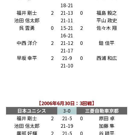
18-21
福井 剛士
2
21-13
0
福島 毅之
池田 信太郎
21-11
平山 政史
呉 雲勇
0
15-21
2
佐々木 翔
16-21
中西 洋介
2
21-12
0
鈕 佳平
21-17
早坂 幸平
2
21-9
0
西浦 和広
21-10
【2006年6月30日：3回戦】
日本ユニシス
3-0
三菱自動車京都
福井 剛士
2
21-5
0
原田 卓
池田 信太郎
21-19
加藤 隼
廣部 好輝
2
21-5
0
谷 耕平