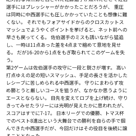
選手にはプレッシャーがかかったことだろうが、 重圧
は同時に中西選手にも圧しかかっていたことも想像に難
くない。 それでもフォアサイドからのクロスカットス
マッシュでようやくポイントを挙げると、ネット前への
早さも戻ってくる。 佐伯選手のミスも誘いながら猛追
し、一時は11点あった差を4点まで縮めて意地を見せ
る。 だが16-20から1点をもぎ取られてこのゲームを失
う。
第2ゲームは佐伯選手の攻守に一段と鋭さが増す。 高い
打点ゆえの足の短いスマッシュ、手足の長さを活かした
レシーブに苦しめられる中西選手。 守りにまわらず攻
め勝とうと厳しいコースを狙うが、なかなか思うように
エースとならない。 目先を変えてロブを上げ続け、守り
きってみせたラリーには光明が見えたかに思われたが、
スコアはすでに7-17。 日本リーグでの優勝、トマス杯
でのベスト8進出という大舞台での勝利を自らの手で掴
んできた中西選手だが、今回だけはその役目を後続に譲
ることとなった。