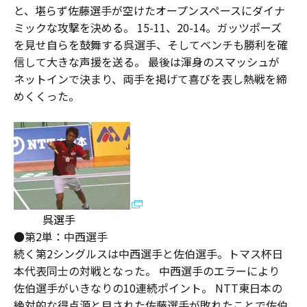
と、堪らず佐藤選手が空けたオープンスペースにダイナ
ミックな攻撃を決める。 15-11、20-14。ガッツポーズ
を見せ自らを鼓舞する呉選手、そしてベンチも勝利を確
信して大きな声援を送る。 最後は渾身のスマッシュが
ネットインで決まり、両手を掲げて喜びを表し熱戦を締
めくくった。
呉選手
●第2単：中西選手
続く第2シングルスは中西選手と佐伯選手。トマス杯日
本代表同士の対戦となった。 中西選手のエラーにより
佐伯選手がいきなりの10連続ポイント。 NTT東日本の
絶対的な得点源と目された佐藤選手が敗れたことで佐伯