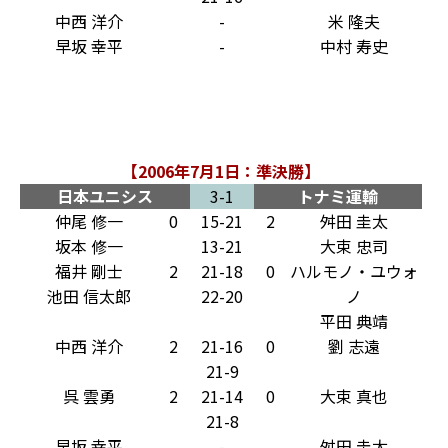
中西 洋介
-
米 隆夫
早坂 幸平
-
中村 寿史
【2006年7月1日：準決勝】
日本ユニシス
3-1
トナミ運輸
仲尾 修一
0
15-21
2
舛田 圭太
坂本 修一
13-21
大束 忠司
福井 剛士
2
21-18
0
ハルモノ・ユウォ
池田 信太郎
22-20
ノ
平田 典靖
中西 洋介
2
21-16
0
劉 志遠
21-9
呉 雲勇
2
21-14
0
大束 真也
21-8
早坂 幸平
-
舛田 圭太