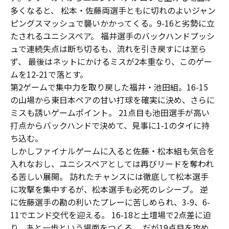
多くなると、 松本・佐藤両選手ともに切れのよいジャン
ピングスマッシュで襲いかかってくる。9-16と劣勢に立
たされるユニシスペア。 福井選手のバックハンドプッシ
ュで連続失点は断ち切るも、流れを引き戻すには至ら
ず、 最後はネットにかけるミスが2本重なり、このゲー
ムを12-21で落とす。
第2ゲームで集中力を取り戻した福井・池田組。16-15
の山場から東日本ペアの甘い打球を確実に決め、さらに
ミスも誘いゲームポイント。 21点目も池田選手が高い
打点からバックハンドで決めて、見事に1-1のタイに持
ち込む。
しかしファイナルゲームに入ると佐藤・松本組も気合を
入れなおし、ユニシスペアとしては再びリードを奪われ
る苦しい展開。 訪れたチャンスには徹底して松本選手
に攻撃を集中するが、松本選手も必死のレシーブ。 逆
に佐藤選手の勘の利いたプレーに苦しめられ、3-9、6-
11でエンド交代を迎える。 16-18と土壇場で2点差に迫
り、あと一歩という場面をつくる。 だが19点目を攻め