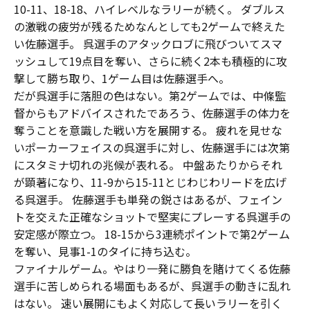
10-11、18-18、ハイレベルなラリーが続く。 ダブルス
の激戦の疲労が残るためなんとしても2ゲームで終えた
い佐藤選手。 呉選手のアタックロブに飛びついてスマ
ッシュして19点目を奪い、さらに続く2本も積極的に攻
撃して勝ち取り、1ゲーム目は佐藤選手へ。
だが呉選手に落胆の色はない。第2ゲームでは、中條監
督からもアドバイスされたであろう、佐藤選手の体力を
奪うことを意識した戦い方を展開する。 疲れを見せな
いポーカーフェイスの呉選手に対し、佐藤選手には次第
にスタミナ切れの兆候が表れる。 中盤あたりからそれ
が顕著になり、11-9から15-11とじわじわリードを広げ
る呉選手。 佐藤選手も単発の鋭さはあるが、フェイン
トを交えた正確なショットで堅実にプレーする呉選手の
安定感が際立つ。 18-15から3連続ポイントで第2ゲーム
を奪い、見事1-1のタイに持ち込む。
ファイナルゲーム。やはり一発に勝負を賭けてくる佐藤
選手に苦しめられる場面もあるが、呉選手の動きに乱れ
はない。 速い展開にもよく対応して長いラリーを引く