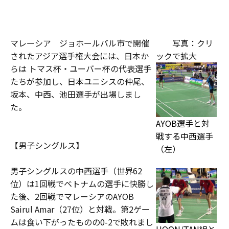
マレーシア ジョホールバル市で開催
写真：クリ
された
アジア選手権大会には、日本か
ックで拡大
らは トマス杯・ユーバー杯の代表選手
たちが参加し、日本ユニシスの仲尾、
坂本、中西、池田選手が出場しまし
た。
AYOB選手と対
戦する中西選手
【男子シングルス】
（左）
男子シングルスの中西選手（世界62
位）は1回戦でベトナムの選手に快勝し
た後、2回戦でマレーシアのAYOB
Sairul Amar（27位）と対戦。第2ゲー
ムは食い下がったものの0-2で敗れまし