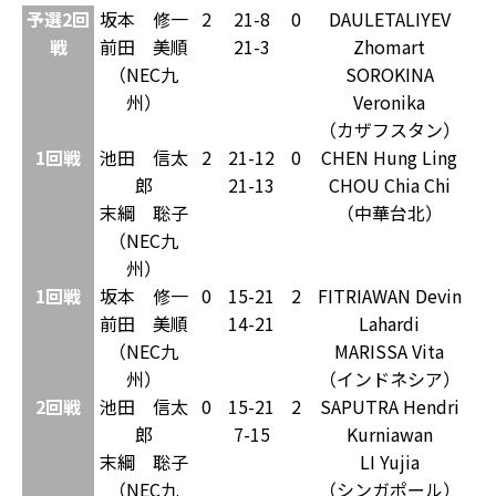
予選2回
坂本 修一
2
21-8
0
DAULETALIYEV
戦
前田 美順
21-3
Zhomart
（NEC九
SOROKINA
州）
Veronika
（カザフスタン）
1回戦
池田 信太
2
21-12
0
CHEN Hung Ling
郎
21-13
CHOU Chia Chi
末綱 聡子
（中華台北）
（NEC九
州）
1回戦
坂本 修一
0
15-21
2
FITRIAWAN Devin
前田 美順
14-21
Lahardi
（NEC九
MARISSA Vita
州）
（インドネシア）
2回戦
池田 信太
0
15-21
2
SAPUTRA Hendri
郎
7-15
Kurniawan
末綱 聡子
LI Yujia
（NEC九
（シンガポール）