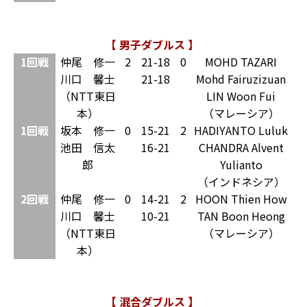
【 男子ダブルス 】
1回戦
仲尾 修一
2
21-18
0
MOHD TAZARI
川口 馨士
21-18
Mohd Fairuzizuan
（NTT東日
LIN Woon Fui
本）
（マレーシア）
1回戦
坂本 修一
0
15-21
2
HADIYANTO Luluk
池田 信太
16-21
CHANDRA Alvent
郎
Yulianto
（インドネシア）
2回戦
仲尾 修一
0
14-21
2
HOON Thien How
川口 馨士
10-21
TAN Boon Heong
（NTT東日
（マレーシア）
本）
【 混合ダブルス 】