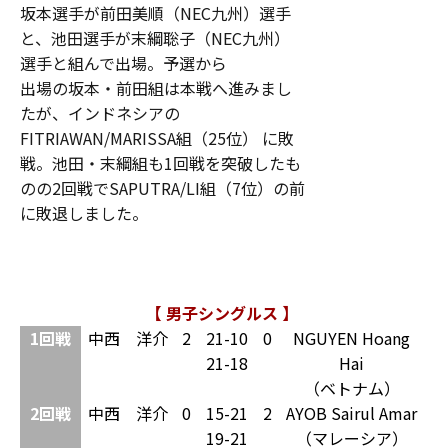
坂本選手が前田美順（NEC九州）選手
と、池田選手が末綱聡子（NEC九州）
選手と組んで出場。予選から
出場の坂本・前田組は本戦へ進みまし
たが、インドネシアの
FITRIAWAN/MARISSA組（25位） に敗
戦。池田・末綱組も1回戦を突破したも
のの2回戦でSAPUTRA/LI組（7位）の前
に敗退しました。
【 男子シングルス 】
1回戦
中西 洋介
2
21-10
0
NGUYEN Hoang
21-18
Hai
（ベトナム）
2回戦
中西 洋介
0
15-21
2
AYOB Sairul Amar
19-21
（マレーシア）