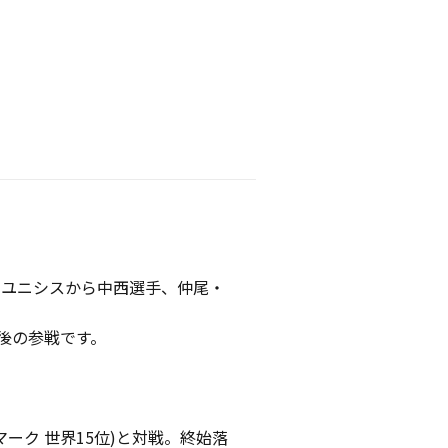
日本ユニシスから中西選手、仲尾・
後の参戦です。
デンマーク 世界15位)と対戦。終始落