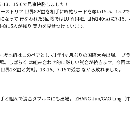
-13、15-6で見事快勝しました！
en(オーストリア 世界82位)を相手に終始リードを奪い15-5、15
て 行なわれた3回戦ではLU Yi(中国 世界140位)に7-15、
ト8に5人が残り 実力を見せつけています。
尾・坂本組はこのペアとして1年4ヶ月ぶりの国際大会出場。 ブ
。しばらく は組み合わせ的に厳しい試合が続きます。今回は初戦で
to(香港 世界23位)と対戦。13-15、7-15で残念 ながら敗れました。
んで混合ダブルスにも出場。 ZHANG Jun/GAO Ling（中