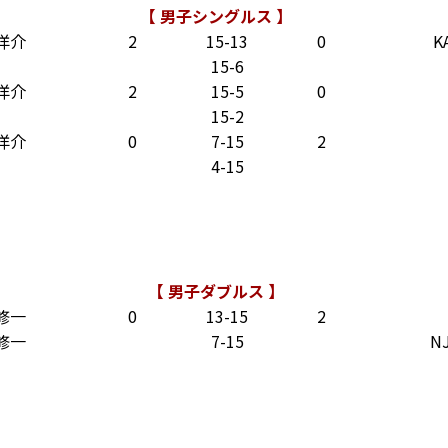
【 男子シングルス 】
洋介
2
15-13
0
K
15-6
洋介
2
15-5
0
15-2
洋介
0
7-15
2
4-15
【 男子ダブルス 】
修一
0
13-15
2
修一
7-15
NJ