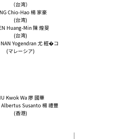
（台湾）
NG Chio-Hao 楊 家豪
(台湾)
EN Huang-Min 陳 煌旻
(台湾)
HNAN Yogendran 尤 經�コ
(マレーシア)
IU Kwok Wa 廖 國華
Albertus Susanto 楊 禮豐
(香港)