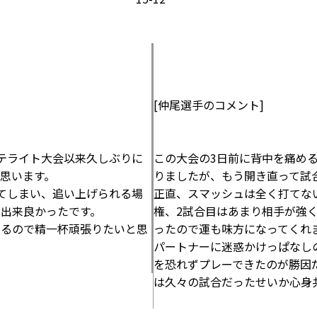
[仲尾選手のコメント]
テライト大会以来久しぶりに
この大会の3日前に背中を痛め
思います。
りましたが、もう開き直って試
てしまい、追い上げられる場
正直、スマッシュは全く打てな
出来良かったです。
権、2試合目はあまり相手が強く
あるので精一杯頑張りたいと思
ったので運も味方になってくれ
パートナーに迷惑かけっぱなし
を恐れずプレーできたのが勝因
は久々の試合だったせいか心身