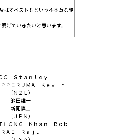
及ばずベスト８という不本意な結
に繋げていきたいと思います。
ＯＯ Ｓｔａｎｌｅｙ
ＡＰＰＥＲＵＭＡ Ｋｅｖｉｎ
（ＮＺＬ）
池田雄一
新開慎士
（ＪＰＮ）
ＴＨＯＮＧ Ｋｈａｎ Ｂｏｂ
ＲＡＩ Ｒａｊｕ
（ＵＳＡ）