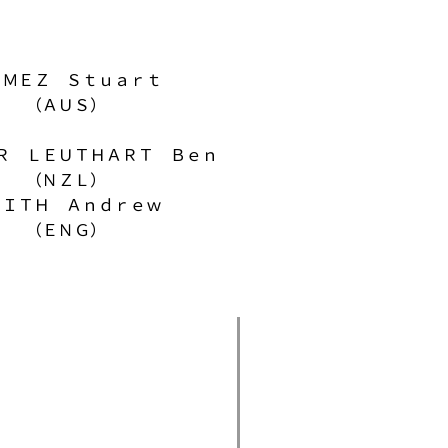
ＯＭＥＺ Ｓｔｕａｒｔ
（ＡＵＳ）
Ｒ ＬＥＵＴＨＡＲＴ Ｂｅｎ
（ＮＺＬ）
ＭＩＴＨ Ａｎｄｒｅｗ
（ＥＮＧ）