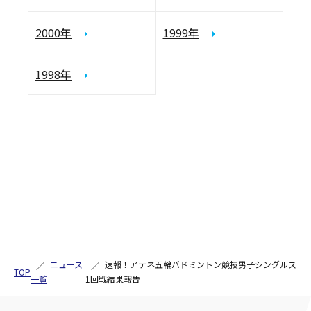
2000年
1999年
1998年
ニュース
速報！アテネ五輪バドミントン競技男子シングルス
TOP
一覧
1回戦結果報告