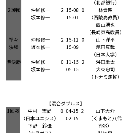
（北都銀行）
2回戦
仲尾修一
2
15-08
0
林貴昭
坂本修一
15-01
（西陵高教員）
西山勝也
（長崎東高教員）
準々
仲尾修一
2
15-11
0
山下洋平
決勝
坂本修一
15-09
舘田真哉
（日本大学）
準決勝
仲尾修一
0
11-15
2
舛田圭太
坂本修一
05-15
大束忠司
（トナミ運輸）
【混合ダブルス】
1回戦
中村 憲尚
0
04-15
2
山下大介
（日本ユニシス）
02-15
（くまもと八代
下野 鈴佳
YKK）