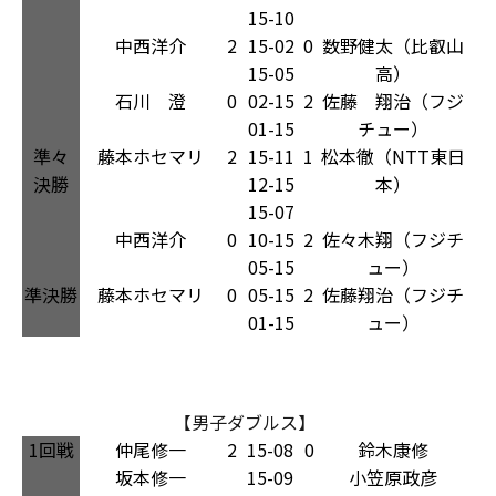
15-10
中西洋介
2
15-02
0
数野健太（比叡山
15-05
高）
石川 澄
0
02-15
2
佐藤 翔治（フジ
01-15
チュー）
準々
藤本ホセマリ
2
15-11
1
松本徹（NTT東日
決勝
12-15
本）
15-07
中西洋介
0
10-15
2
佐々木翔（フジチ
05-15
ュー）
準決勝
藤本ホセマリ
0
05-15
2
佐藤翔治（フジチ
01-15
ュー）
【男子ダブルス】
1回戦
仲尾修一
2
15-08
0
鈴木康修
坂本修一
15-09
小笠原政彦