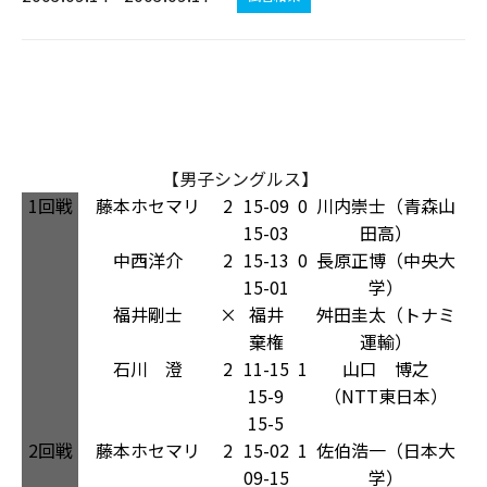
【男子シングルス】
1回戦
藤本ホセマリ
2
15-09
0
川内崇士（青森山
15-03
田高）
中西洋介
2
15-13
0
長原正博（中央大
15-01
学）
福井剛士
×
福井
舛田圭太（トナミ
棄権
運輸）
石川 澄
2
11-15
1
山口 博之
15-9
（NTT東日本）
15-5
2回戦
藤本ホセマリ
2
15-02
1
佐伯浩一（日本大
09-15
学）