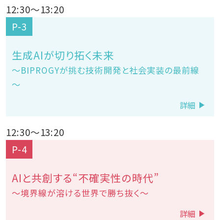
12:30
～
13:20
P-3
生成AIが切り拓く未来
～BIPROGYが挑む技術開発と社会実装の最前線
～
詳細
12:30
～
13:20
P-4
AIと共創する“不確実性の時代”
～境界線が溶ける世界で勝ち抜く～
詳細